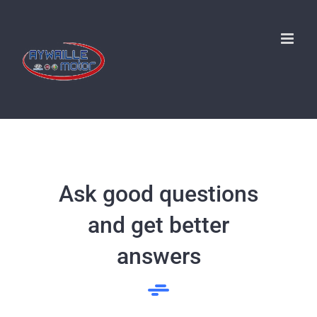
Passer
au
contenu
Ask good questions
and get better
answers