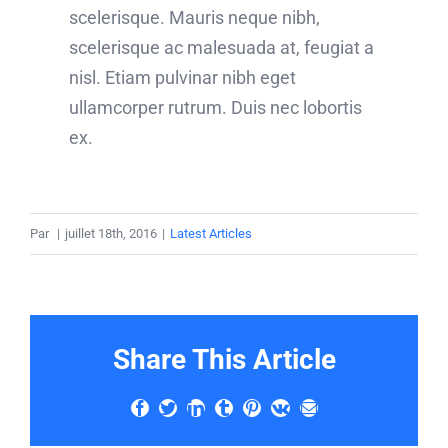
scelerisque. Mauris neque nibh,
scelerisque ac malesuada at, feugiat a
nisl. Etiam pulvinar nibh eget
ullamcorper rutrum. Duis nec lobortis
ex.
Par
|
juillet 18th, 2016
|
Latest Articles
Share This Article
Facebook
Twitter
LinkedIn
Tumblr
Pinterest
Vk
Email