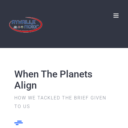
Passer
au
contenu
When The Planets
Align
HOW WE TACKLED THE BRIEF GIVEN
TO US